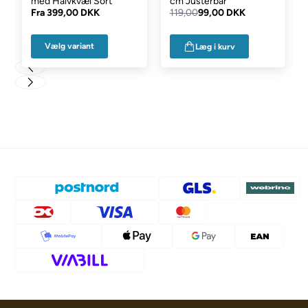
med Halvkvæl Sort
cm Justerbar
Fra
399,00 DKK
119,00
99,00 DKK
Vælg variant
Læg i kurv