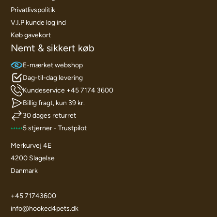
Privatlivspolitik
V.I.P kunde log ind
Køb gavekort
Nemt & sikkert køb
E-mærket webshop
Dag-til-dag levering
Kundeservice +45 7174 3600
Billig fragt, kun 39 kr.
30 dages returret
5 stjerner - Trustpilot
Merkurvej 4E
4200 Slagelse
Danmark
+45 71743600
info@hooked4pets.dk