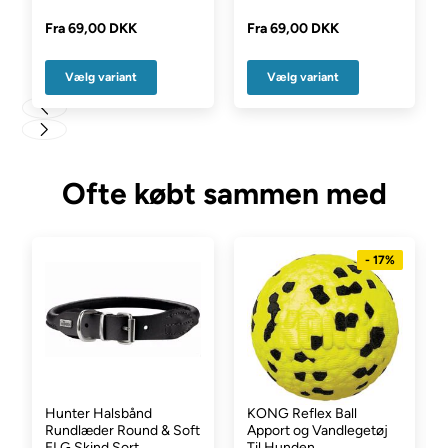
Fra
69,00 DKK
Fra
69,00 DKK
Vælg variant
Vælg variant
Ofte købt sammen med
- 17%
Hunter Halsbånd
KONG Reflex Ball
Rundlæder Round & Soft
Apport og Vandlegetøj
ELG Skind Sort
Til Hunden