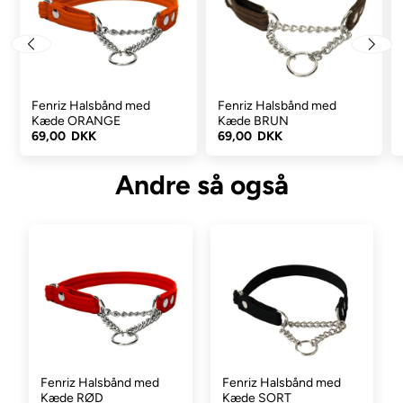
halsbåndet er 20 mm.
Large - Passer et halsmål mellem 45-65 cm. Bredden på
halsbåndet er 25 mm.
X-large - Passer et halsmål mellem 60-80 cm. Bredden på
halsbåndet er 25 mm.
Fenriz Halsbånd med
Fenriz Halsbånd med
Kæde ORANGE
Kæde BRUN
69,00 DKK
69,00 DKK
Andre så også
Fenriz Halsbånd med
Fenriz Halsbånd med
Kæde RØD
Kæde SORT