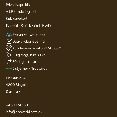
Privatlivspolitik
V.I.P kunde log ind
Køb gavekort
Nemt & sikkert køb
E-mærket webshop
Dag-til-dag levering
Kundeservice +45 7174 3600
Billig fragt, kun 39 kr.
30 dages returret
5 stjerner - Trustpilot
Merkurvej 4E
4200 Slagelse
Danmark
+45 71743600
info@hooked4pets.dk