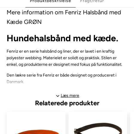
Produktbeskrivelse
Fragt/retur
Mere information om Fenriz Halsbånd med
Kæde GRØN
Hundehalsbånd med kæde.
Fenriz er en serie halsbånd og liner, der er lavet i en kraftig
polyester webbing. Materielet er solidt og praktisk. Stilen er
enkel, og produkterne er designet med fokus på funktionalitet.
Den lækre serie fra Fenriz er både designet og produceret i
Danmark.
Vælg mellem følgende størrelser:
Læs mere
X-small - Passer et halsmål mellem 25-40 cm. Bredden på
Relaterede produkter
halsbåndet er 15 mm.
Small - Passer et halsmål mellem 30-50 cm. Bredden på
halsbåndet er 20 mm.
Medium - Passer et halsmål mellem 40-60 cm. Bredden på