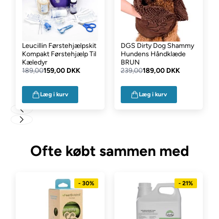
Leucillin Førstehjælpskit
DGS Dirty Dog Shammy
Kompakt Førstehjælp Til
Hundens Håndklæde
Kæledyr
BRUN
189,00
159,00 DKK
239,00
189,00 DKK
Læg i kurv
Læg i kurv
Ofte købt sammen med
- 30%
- 21%