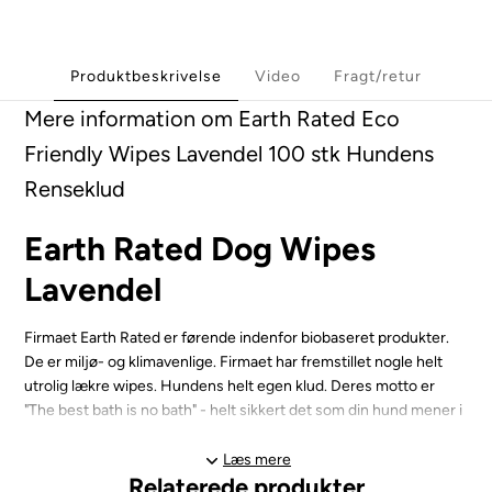
Produktbeskrivelse
Video
Fragt/retur
Mere information om Earth Rated Eco
Friendly Wipes Lavendel 100 stk Hundens
Renseklud
Earth Rated Dog Wipes
Lavendel
Firmaet Earth Rated er førende indenfor biobaseret produkter.
De er miljø- og klimavenlige. Firmaet har fremstillet nogle helt
utrolig lækre wipes. Hundens helt egen klud. Deres motto er
"The best bath is no bath" - helt sikkert det som din hund mener i
hvert fald. Den daglige rengøring kan i den grad blive let med
sådanne smarte wipes. Jeg er fan !!
Læs mere
Relaterede produkter