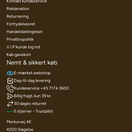
Kontakt kundeservice
Reklamation
Returnering
Fortrydelsesret
Handelsbetingelser
Privatlivspolitik
V.I.P kunde log ind
Køb gavekort
Nemt & sikkert køb
E-mærket webshop
Dag-til-dag levering
Kundeservice +45 7174 3600
Billig fragt, kun 39 kr.
30 dages returret
5 stjerner - Trustpilot
Merkurvej 4E
4200 Slagelse