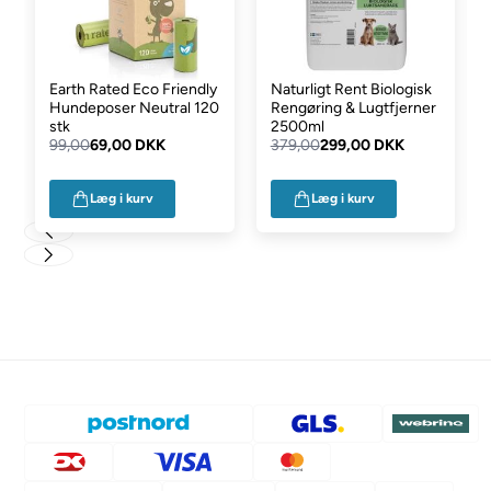
Earth Rated Eco Friendly
Naturligt Rent Biologisk
Hundeposer Neutral 120
Rengøring & Lugtfjerner
stk
2500ml
99,00
69,00 DKK
379,00
299,00 DKK
Læg i kurv
Læg i kurv