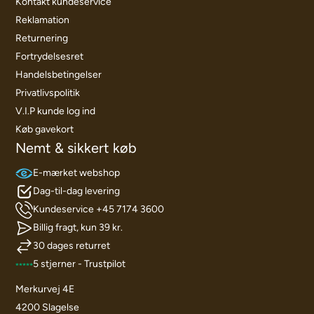
Kontakt kundeservice
Reklamation
Returnering
Fortrydelsesret
Handelsbetingelser
Privatlivspolitik
V.I.P kunde log ind
Køb gavekort
Nemt & sikkert køb
E-mærket webshop
Dag-til-dag levering
Kundeservice +45 7174 3600
Billig fragt, kun 39 kr.
30 dages returret
5 stjerner - Trustpilot
Merkurvej 4E
4200 Slagelse