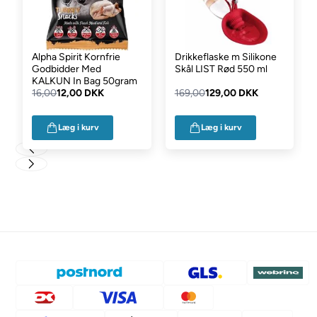
Alpha Spirit Kornfrie
Drikkeflaske m Silikone
Godbidder Med
Skål LIST Rød 550 ml
KALKUN In Bag 50gram
16,00
12,00 DKK
169,00
129,00 DKK
Læg i kurv
Læg i kurv