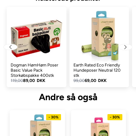
Dogman HømHøm Poser
Earth Rated Eco Friendly
Basic Value Pack
Hundeposer Neutral 120
Storkøbspakke 400stk
stk
119,00
89,00 DKK
99,00
69,00 DKK
Andre så også
- 30%
- 30%