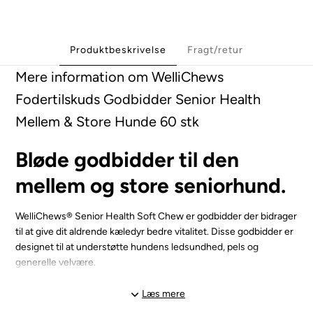
Produktbeskrivelse
Fragt/retur
Mere information om WelliChews
Fodertilskuds Godbidder Senior Health
Mellem & Store Hunde 60 stk
Bløde godbidder til den
mellem og store seniorhund.
WelliChews® Senior Health Soft Chew er godbidder der bidrager
til at give dit aldrende kæledyr bedre vitalitet. Disse godbidder er
designet til at understøtte hundens ledsundhed, pels og
generelle velvære.
Så har du en ældre hund der er begyndt at blive lidt stiv i leddene,
Læs mere
eller har svært ved at rejse sig, så er disse tilskuds godbidder lige