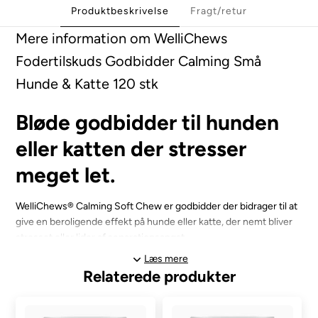
Produktbeskrivelse
Fragt/retur
Mere information om WelliChews
Fodertilskuds Godbidder Calming Små
Hunde & Katte 120 stk
Bløde godbidder til hunden
eller katten der stresser
meget let.
WelliChews® Calming Soft Chew er godbidder der bidrager til at
give en beroligende effekt på hunde eller katte, der nemt bliver
stresset eller lider af separationsangst.
Læs mere
Formuleret med L-tryptophan for at booste serotonin, L-arginin
Relaterede produkter
til produktion af nitrogenoxid og passion og kamilleblomst til at
berolige nervesystemet. Disse godbidder tilbyder konsekvent
lindring af stress, adskillelse eller rejseangst.