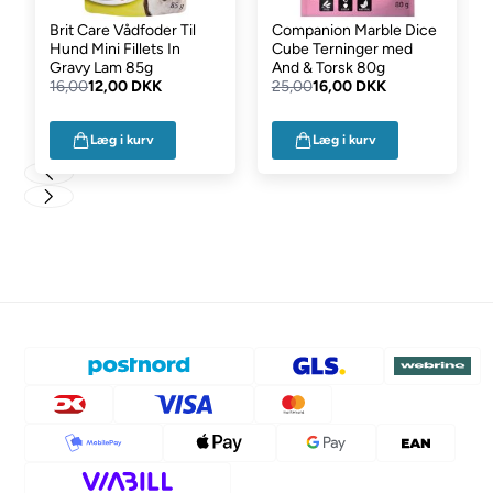
Brit Care Vådfoder Til
Companion Marble Dice
Hund Mini Fillets In
Cube Terninger med
Gravy Lam 85g
And & Torsk 80g
16,00
12,00 DKK
25,00
16,00 DKK
Læg i kurv
Læg i kurv