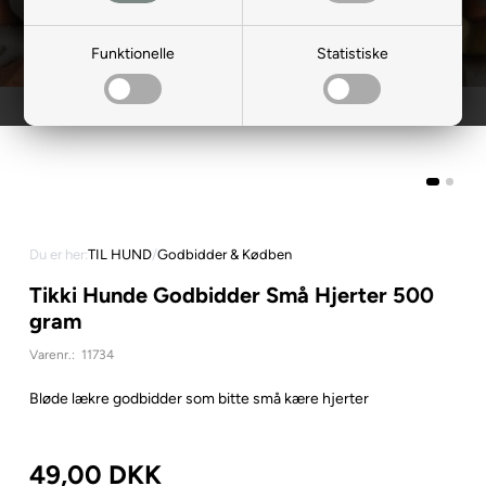
Funktionelle
Statistiske
Du er her:
TIL HUND
/
Godbidder & Kødben
Tikki Hunde Godbidder Små Hjerter 500
gram
Varenr.:
11734
Bløde lækre godbidder som bitte små kære hjerter
49,00
DKK