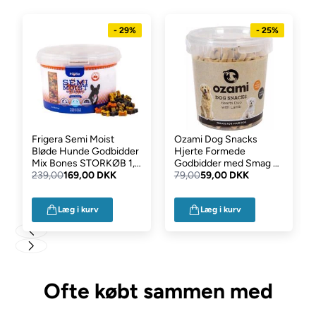
- 29%
- 25%
Frigera Semi Moist
Ozami Dog Snacks
Bløde Hunde Godbidder
Hjerte Formede
Mix Bones STORKØB 1,8
Godbidder med Smag af
Kg
239,00
169,00 DKK
Lam 500g
79,00
59,00 DKK
Læg i kurv
Læg i kurv
Ofte købt sammen med