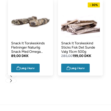
- 30%
Snack It Torskeskinds
Snack It Torskeskind
Fletninger Naturlig
Sticks Fisk Det Sunde
Snack Med Omega
Valg 15cm 500g
200g
89,00 DKK
285,00
199,00 DKK
Læg i kurv
Læg i kurv