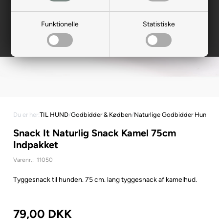
Funktionelle
Statistiske
Du er her:
TIL HUND
/
Godbidder & Kødben
/
Naturlige Godbidder Hund
Snack It Naturlig Snack Kamel 75cm
Indpakket
Varenr.:
11050
Tyggesnack til hunden. 75 cm. lang tyggesnack af kamelhud.
79,00
DKK