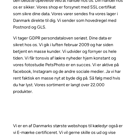
den bedste oplevelse ved at handle hos os. Din handel hos
os er sikker. Vores shop er forsynet med SSL certifikat
som sikre dine data. Vores varer sendes fra vores lager i
Danmark direkte til dig. Vi sender som hovedregel med
Postnord og GLS.
Vi tager GDPR persondataloven seriøst. Dine data er
sikret hos os. Vi gik i luften februar 2009 og har siden
betjent en masse kunder. Vi udvider og fornyer os hele
tiden. Vi får tonsvis af lækre nyheder hjem konstant og
vores fotostudie PetsPhoto er en succes. Vi er aktive på
facebook, Instagram og de andre sociale medier. Ja vi har
rent faktisk en masse nyt at byde dig på. Så følg med hvis
du har lyst. Vores sortiment er langt over 22.000
produkter.
Vi er en af Danmarks største webshops til kæledyr også er
vi E-mærke certificeret. Vi vil gerne skille os ud og vise