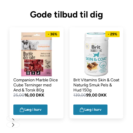
Gode tilbud til dig
- 36%
- 29%
Companion Marble Dice
Brit Vitamins Skin & Coat
Cube Terninger med
Naturlig Smuk Pels &
And & Torsk 80g
Hud 150g
25,00
16,00 DKK
139,00
99,00 DKK
Læg i kurv
Læg i kurv