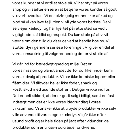
vores kunder at vi er til at stole på. Vi har styr på vores
shop og vi sætter en ære i at betjene vores kunder så godt
vi overhoved kan. Vi er selvfølgelig mennesker af kød og
blod så vi kan lave fejl. Men vi vil yde vores bedste. Da vi
selv ejer kæledyr og har hjertet på rette sted så ved vi
vigtigheden af tillid og respekt. Du kan stole på at vi vil
værne om den tillid du viser os ved at handle hos os. Vi
støtter dyr i gennem seriøse foreninger. Vi giver en del af
vores omsætning til velgørenhed og det er vi stolte af.
Vi går ind for bæredygtighed og miljø. Det er
vores mission og blandt andet derfor du ikke finder kemi i
vores udvalg af produkter. Vi har ikke kemiske loppe- eller
flåtmidler. Vi tilbyder heller ikke foder, snack og
kosttilskud med usunde stoffer i. Det går vi ikke ind for.
Det er helt sikkert, at der er godt salg i billigt, samt en fast
indtægt men det er ikke vores idegrundlag i vores
virksomhed. Vi ønsker ikke at tilbyde produkter vi ikke selv
ville anvende til vores egne kæledyr. Vi går ikke efter
usund profit og er hele tiden på jagt efter vidunderlige
produkter som er til gavn og glæde for dyrene.