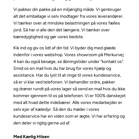
Vi pakker din pakke på en miljørigtig måde. Vi genbruger
alt det emballage vi selv modtager fra vores leverandører.
Vi tænker over at mindske belastningen på vores fælles
jord. Så har vi alle den det længere. Vi tænker over
bæredygtighed og gør vores bedste.
Kik ind og giv os lidt af din tid. Vi byder dig med glæde
indenfor i vores webshop. Vores showroom på Merkurvej
4 kan du også besøge, se åbningstider under "kontakt os".
Smid os en mail hvis du har brug for vores hjælp og
assistance. Har du lyst til at ringe til vores kundeservice,
så er vi klar ved telefonen. Vi behandler ordre, pakker
og drøner rundt på vores lager så send en mail hvis du ikke
kommer igennem til os på telefonen. Vi er 100% danskejet
med alt hvad dette indebærer. Alle vores medarbejder er
selv ejer af kæledyr. Så den du møder i vores
kundeservice har en viden som er ægte. Vi har erfaring og
den deler vi rigtig gerne ud af.
Med Kærlig Hilsen