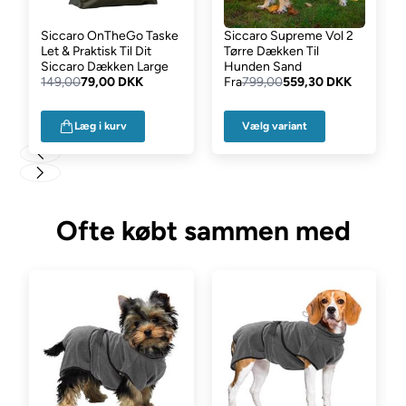
Siccaro OnTheGo Taske
Siccaro Supreme Vol 2
Let & Praktisk Til Dit
Tørre Dækken Til
Siccaro Dækken Large
Hunden Sand
149,00
79,00 DKK
Fra
799,00
559,30 DKK
Vælg variant
Læg i kurv
Ofte købt sammen med