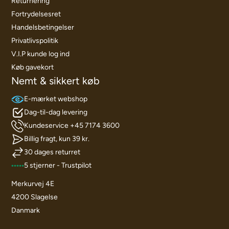
Returnering
Fortrydelsesret
Handelsbetingelser
Privatlivspolitik
V.I.P kunde log ind
Køb gavekort
Nemt & sikkert køb
E-mærket webshop
Dag-til-dag levering
Kundeservice +45 7174 3600
Billig fragt, kun 39 kr.
30 dages returret
5 stjerner - Trustpilot
Merkurvej 4E
4200 Slagelse
Danmark