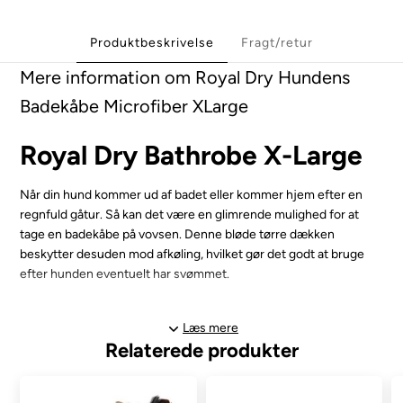
Produktbeskrivelse
Fragt/retur
Mere information om Royal Dry Hundens
Badekåbe Microfiber XLarge
Royal Dry Bathrobe X-Large
Når din hund kommer ud af badet eller kommer hjem efter en
regnfuld gåtur. Så kan det være en glimrende mulighed for at
tage en badekåbe på vovsen. Denne bløde tørre dækken
beskytter desuden mod afkøling, hvilket gør det godt at bruge
efter hunden eventuelt har svømmet.
Hundens pels bliver tørret af de bløde microfiber Chenille og
Læs mere
polyester som gør at badekåben holder formen. Samtidig er den
Relaterede produkter
antibakteriel og absorberer ikke lugt.
Tag dragten over hovedet så er der tre velcro stropper, som
anvendes til at holde dragten tæt til kroppen. Nakkekraven har