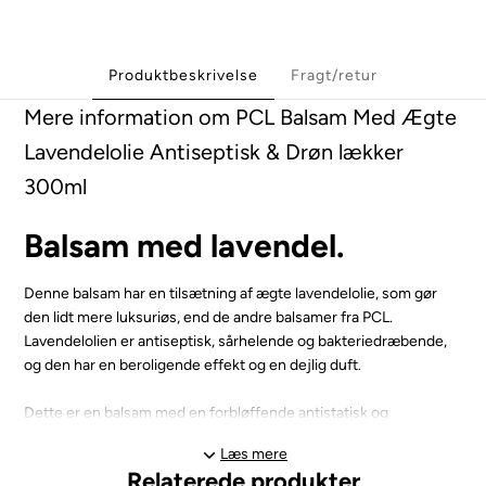
Produktbeskrivelse
Fragt/retur
Mere information om PCL Balsam Med Ægte
Lavendelolie Antiseptisk & Drøn lækker
300ml
Balsam med lavendel.
Denne balsam har en tilsætning af ægte lavendelolie, som gør
den lidt mere luksuriøs, end de andre balsamer fra PCL.
Lavendelolien er antiseptisk, sårhelende og bakteriedræbende,
og den har en beroligende effekt og en dejlig duft.
Dette er en balsam med en forbløffende antistatisk og
udfiltrende effekt. Velegnet til alle typer pels. For en ekstra
Læs mere
langvarig effekt, skyl med koldt vand eller lad noget balsam sidde
Relaterede produkter
i pelsen.