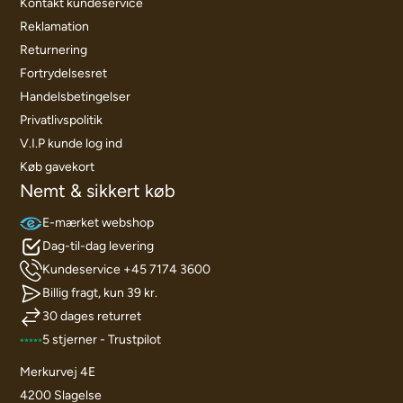
Kontakt kundeservice
Reklamation
Returnering
Fortrydelsesret
Handelsbetingelser
Privatlivspolitik
V.I.P kunde log ind
Køb gavekort
Nemt & sikkert køb
E-mærket webshop
Dag-til-dag levering
Kundeservice +45 7174 3600
Billig fragt, kun 39 kr.
30 dages returret
5 stjerner - Trustpilot
Merkurvej 4E
4200 Slagelse