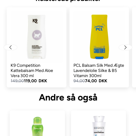
Kombiner altid med PCL Lavendel Shampoo for optimale
resultater.
Alle PCL's produkter er forstærket med terapeutiske
ingredienser, her kan nævnes ProVitamin B5 og Silkeprotein,
som beskytter og styrker huden samt hårsækkene. B5 vitamin og
silkeprotein frembringer også pelsens naturlige glans. Derudover
tørrer pelsen hurtigere og bliver lettere at arbejde med.
K9 Competition
PCL Balsam Silk Med Ægte
Kattebalsam Med Aloe
Lavendelolie Silke & B5
Brugsanvisning:
Vera 300 ml
Vitamin 300ml
149,00
119,00 DKK
94,00
74,00 DKK
Put en smule shampoo i pelsen og skyl igennem.
Put igen shampoo i pelsen og lad den virke i 1-3 minutter
Andre så også
anden gang.
Skyl i koldt vand for at opnå optimal udfiltrings effekt
Ved fedtet pels skylles i varmere vand.
Afslut med PCL Lavendel Conditioner for optimal
pelstilstand.
Til hund og kat