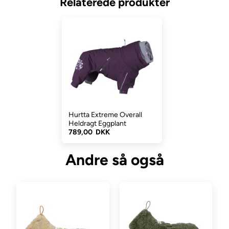
Relaterede produkter
Paikka heldragten er naturligvis også velegnet til hunde, der skal
ligge i en en kold bil, eller til de hunde, der ganske enkelt har
svært ved at holde sig varme. Recovery Overall er lavet i et
meget blødt og elastisk materiale, og så er syningerne flade, så
de ikke er til gene.
Heldragten kan justeret i halsen og i maven, for at få det
optimale pasform til hunden. Dragten er designet så den dækker
alle de store muskler, med så meget bevægelsesfrihed som
Hurtta Extreme Overall
mulig. Benene kan godt være en smule lange, og ryge ud over
Heldragt Eggplant
hundens poter, men så kan man blot smøre dem op.
789,00 DKK
Andre så også
FIR (Far Infrared) materiale, som er varmereflekterende
Behagelig og blød for hunden at have på, sætter ingen
begrænsning for bevægelsesfriheden
Perfekt til hunden der skal - eller har været til træning. Eller
til hunden der skal holdes varm.
Justerbar i halsudskæringen, kraven og taljen, for optimal
pasform