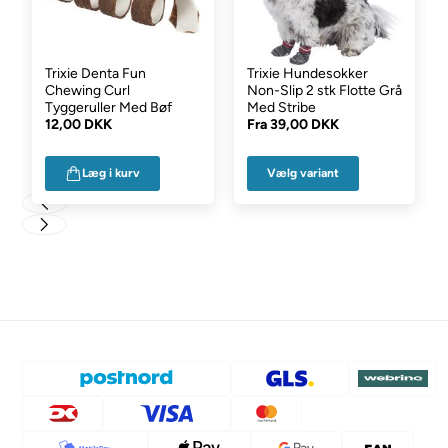
45
45 cm.
68 cm.
47,5 cm.
50
50 cm.
70 cm.
50 cm.
Trixie Denta Fun
Trixie Hundesokker
55
55 cm.
78 cm.
54 cm.
Chewing Curl
Non-Slip 2 stk Flotte Grå
60
60 cm.
86 cm.
58 cm.
Tyggeruller Med Bøf
Med Stribe
12,00 DKK
Fra
39,00 DKK
65
65 cm.
92 cm.
61 cm.
Vælg variant
Læg i kurv