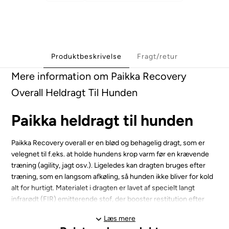
Produktbeskrivelse
Fragt/retur
Mere information om Paikka Recovery
Overall Heldragt Til Hunden
Paikka heldragt til hunden
Paikka Recovery overall er en blød og behagelig dragt, som er
velegnet til f.eks. at holde hundens krop varm før en krævende
træning (agility, jagt osv.). Ligeledes kan dragten bruges efter
træning, som en langsom afkøling, så hunden ikke bliver for kold
alt for hurtigt. Materialet i dragten er lavet af specielt langt
infrarødt (FIR) emitterende stof, der booster restitution efter
træning ved at fremme blodcirkulationen og øge iltniveauet i
Læs mere
blodet. Man kan også kalde dragten for varmereflekterende.