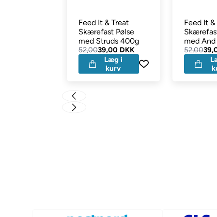
Feed It & Treat
Feed It &
Skærefast Pølse
Skærefas
med Struds 400g
med And
52,00
39,00 DKK
52,00
39,
Læg i
L
kurv
k