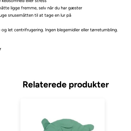
 kedsomhed eller stress
måtte ligge fremme, selv når du har gæster
uge snusemåtten til at tage en lur på
 let centrifrugering. Ingen blegemidler eller tørretumbling.
r
Relaterede produkter