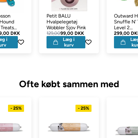
osson
Petit BALU
Outward 
 Hound
Hvalpelegetøj
Snuffle N' 
 Treats
Wobbler Sjov Pink
Level 2
9,00 DKK
129,00
99,00 DKK
Aktivitetsl
299,00 DK
med 6 Ege
æg i
Læg i
Læg
urv
kurv
ku
Ofte købt sammen med
- 25%
- 25%