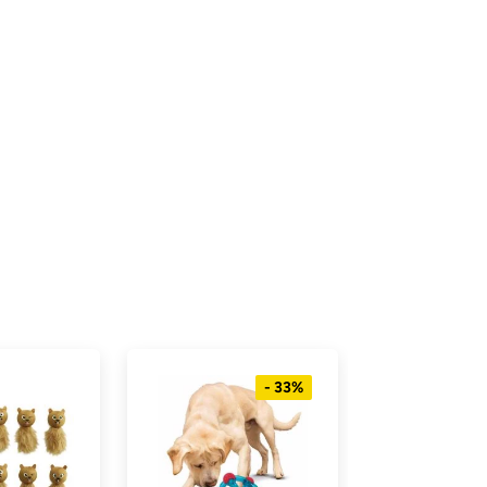
- 33%