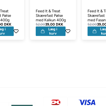
 Treat
Feed It & Treat
Feed It & T
t Pølse
Skærefast Pølse
Skærefast 
 400g
med Kalkun 400g
med Fasan
00 DKK
52,00
39,00 DKK
52,00
39,0
æg i
Læg i
Læg
urv
kurv
ku