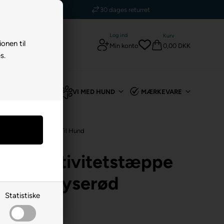
5 stjerner - Trustpilot
t
Log ind
Kurv
ionen til
0,00 DKK
Min konto
s.
TIL KANIN
VI MED HUND
MÆRKEVARE
tøj
/
Aktivitetslegetøj Til Hund
ymat Aktivitetstæppe
om En Lyserød
Statistiske
al