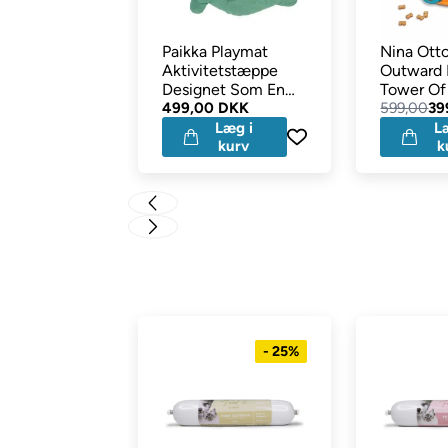
Paikka Playmat
Nina Ott
Aktivitetstæppe
Outward
Designet Som En
Tower Of
Grøn Skildpadde
499,00 DKK
Level 4
599,00
39
Læg i
L
kurv
k
- 25%