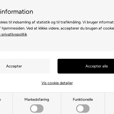
Billig fragt, kun 39 kr.
30 dages returre
information
kies til indsamling af statistik og til trafikmåling. Vi bruger informat
f hjemmesiden. Ved at klikke videre, accepterer du brugen af cookie
privatlivspolitik
TE
TIL HØNS
ANDRE DYR
TIL FUGL
TIL HEST
Du er her:
TIL HUND
/
Hundelege
Paikka Pla
Vis cookie detaljer
Designet S
e
Markedsføring
Funktionelle
Muslingesk