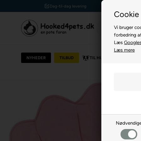
Kundeservice +45 7174 3600
Cookie 
Vi bruger coo
forbedring a
Læs
Googles 
Læs mere
NYHEDER
TILBUD
TIL HUND
TIL KAT
Nødvendig