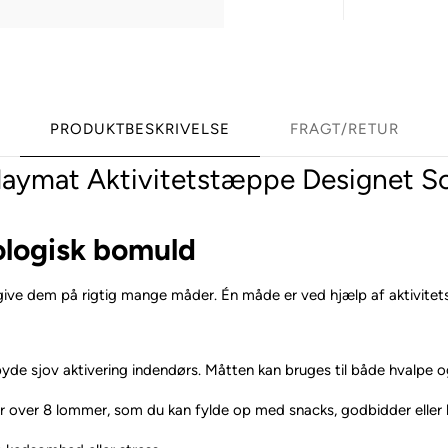
PRODUKTBESKRIVELSE
FRAGT/RETUR
laymat Aktivitetstæppe Designet S
kologisk bomuld
ive dem på rigtig mange måder. Én måde er ved hjælp af aktivitets l
de sjov aktivering indendørs. Måtten kan bruges til både hvalpe og 
 over 8 lommer, som du kan fylde op med snacks, godbidder eller l