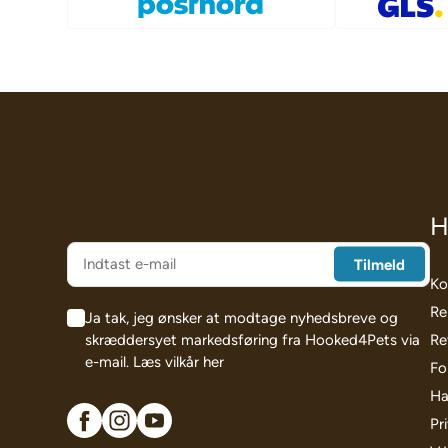
H
Ko
Re
Ja tak, jeg ønsker at modtage nyhedsbreve og
skræddersyet markedsføring fra Hooked4Pets via
Re
e-mail.
Læs vilkår her
Fo
Ha
Pri