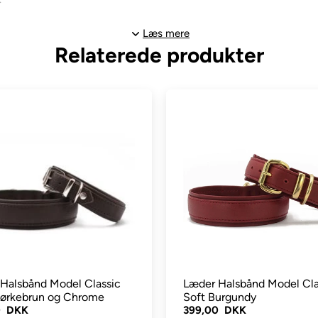
Læs mere
und bader ved stranden.
Relaterede produkter
levet beskidt eller nusset. Ingen eftersmøring nødvendig.
.
 fastgørelse af snoren.
jeste kvalitet og holdbarhed.
Halsbånd Model Classic
Læder Halsbånd Model Cla
ørkebrun og Chrome
Soft Burgundy
0 DKK
399,00 DKK