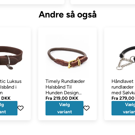
Andre så også
e læderhåndværkere! Du skal derfor forvente op til 10 hverdages 
stic Luksus
Timely Rundlæder
Håndlavet
lsbånd i
Halsbånd Til
rundlæder
un
Hunden Design
med Sølv
0 DKK
Paris Mørkebrun
Fra
219,00 DKK
Fra
279,00
lg
Vælg
Væl
ant
variant
varia