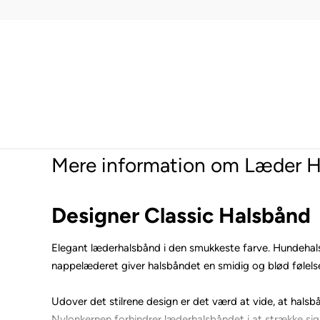
Mere information om Læder Ha
Designer Classic Halsbånd
Elegant læderhalsbånd i den smukkeste farve. Hundehal
nappelæderet giver halsbåndet en smidig og blød følels
Udover det stilrene design er det værd at vide, at halsb
Nylonkernen forhindrer læderhalsbåndet i at strække sig