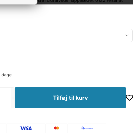
lsbånd i det blødeste fuldfarvede nappelæder. 6 størrelser at
2 dage
+