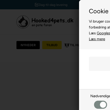
Kundeservice +45 7174 3600
Cookie 
Vi bruger coo
forbedring a
Læs
Googles 
Læs mere
NYHEDER
TILBUD
TIL HUND
TIL KAT
Nødvendig