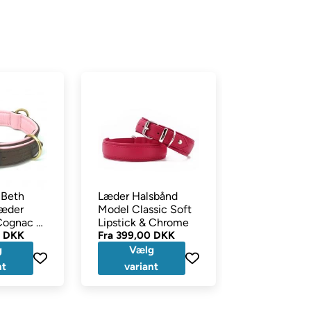
 Beth
Læder Halsbånd
My Family
Læder
Model Classic Soft
Hundetegn 
Cognac &
Lipstick & Chrome
Cirkel i Grå
0 DKK
Fra
399,00 DKK
Fra
69,00 D
g
Vælg
Vælg
nt
variant
variant