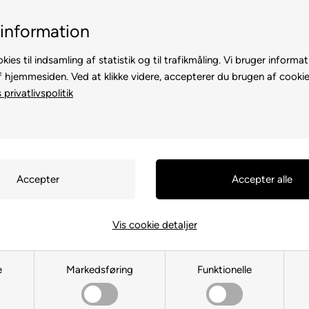
Billig fragt, kun 39 kr.
30 dages returre
information
kies til indsamling af statistik og til trafikmåling. Vi bruger informat
f hjemmesiden. Ved at klikke videre, accepterer du brugen af cookie
privatlivspolitik
TE
TIL HØNS
ANDRE DYR
TIL FUGL
TIL HEST
Du er her:
TIL HUND
/
Halsbånd
Læder Hals
Vis cookie detaljer
Holi Jade 
e
Markedsføring
Funktionelle
Varenr.:
17565