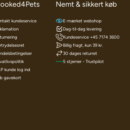
ooked4Pets
Nemt & sikkert køb
ntakt kundeservice
E-mærket webshop
klamation
Dag-til-dag levering
turnering
Kundeservice +45 7174 3600
rtrydelsesret
Billig fragt, kun 39 kr.
ndelsbetingelser
30 dages returret
vatlivspolitik
5 stjerner - Trustpilot
I.P kunde log ind
b gavekort