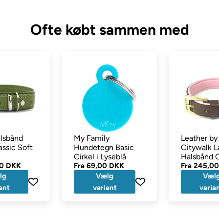
Ofte købt sammen med
lsbånd
My Family
Leather by
ssic Soft
Hundetegn Basic
Citywalk 
Cirkel i Lyseblå
Halsbånd 
00 DKK
Fra
69,00 DKK
Rosa
Fra
245,0
lg
Vælg
Væl
ant
variant
varia