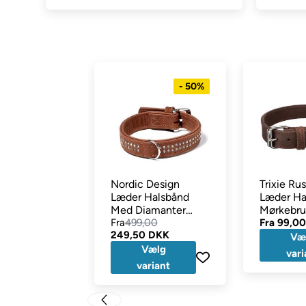
50 cm.
35 mm.
55 cm.
35 mm.
60 cm.
35 mm.
Dette er en bestillingsvarer som laves af vores dygtig
- 50%
hjemmeside!
Nordic Design
Trixie Ru
Læder Halsbånd
Læder Ha
Med Diamanter
Mørkebr
Brown
Fra
499,00
Fra
99,0
249,50 DKK
Væ
Vælg
vari
variant