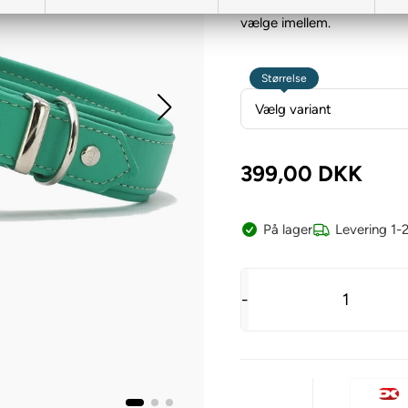
Håndlavet designer hundeha
vælge imellem.
Størrelse
399,00
DKK
På lager
Levering 1-
-