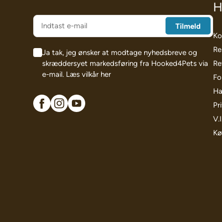
H
Ko
Re
Ja tak, jeg ønsker at modtage nyhedsbreve og
skræddersyet markedsføring fra Hooked4Pets via
Re
e-mail.
Læs vilkår her
Fo
Ha
Pri
V.
Kø