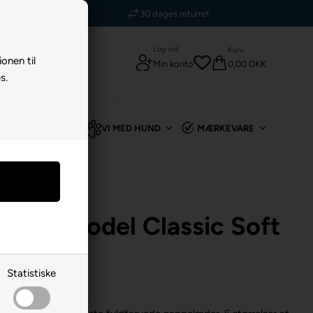
5 stjerner - Trustpilot
t
Log ind
Kurv
ionen til
0,00 DKK
Min konto
s.
TIL KANIN
VI MED HUND
MÆRKEVARE
bånd Model Classic Soft
Green
Statistiske