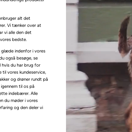
enbruger alt det
er. Vi tænker over at
r vi alle den det
vores bedste.
d glæde indenfor i vores
du også besøge, se
 hvis du har brug for
e til vores kundeservice,
pakker og drøner rundt på
 igennem til os på
tte indebærer. Alle
en du møder i vores
faring og den deler vi