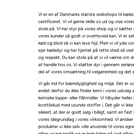
Vi er en af Danmarks største webshops til kæle
certificeret. Vi vil gerne skille os ud og vise vores
stole på. Vi har styr på vores shop og vi sætter 
vores kunder så godt vi overhoved kan. Vi er se
kød og blod så vi kan lave fejl. Men vi vil yde vo
ejer kæledyr og har hjertet på rette sted så ved v
og respekt. Du kan stole på at vi vil værne om de
at handle hos os. Vi støtter dyr i gennem seriøse
del af vores omsætning til velgørenhed og det er
Vi går ind for bæredygtighed og miljø. Det er v
andet derfor du ikke finder kemi i vores udvalg a
kemiske loppe- eller flåtmidler. Vi tilbyder heller
kosttilskud med usunde stoffer i. Det går vi ikke 
sikkert, at der er godt salg i billigt, samt en fa
vores idegrundlag i vores virksomhed. Vi ønsker 
produkter vi ikke selv ville anvende til vores egn
efter usund profit og er hele tiden på jagt efte