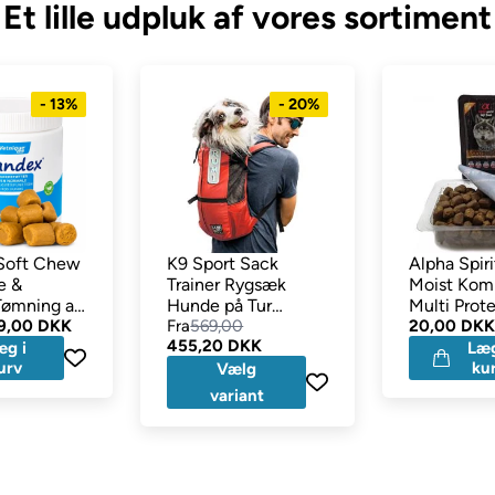
Et lille udpluk af vores sortiment
- 13%
- 20%
Soft Chew
K9 Sport Sack
Alpha Spir
e &
Trainer Rygsæk
Moist Kom
Tømning af
Hunde på Tur
Multi Prot
stk
9,00 DKK
KORAL
Fra
569,00
200 gram
20,00 DK
455,20 DKK
æg i
Læg
urv
ku
Vælg
variant