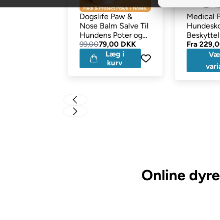
Dogslife Paw &
Medical 
Nose Balm Salve Til
Hundesk
Hundens Poter og
Beskytte
Snude
99,00
79,00 DKK
Sygdom 
Fra
229,
Udfordrin
Læg i
Væ
kurv
vari
Online dyre