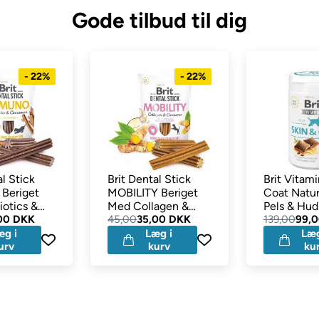
Gode tilbud til dig
- 22%
- 22%
al Stick
Brit Dental Stick
Brit Vitami
Beriget
MOBILITY Beriget
Coat Natu
iotics &
Med Collagen &
Pels & Hud
n
00 DKK
Curcuma Ugepakke
45,00
35,00 DKK
139,00
99,
e
æg i
Læg i
Læg
urv
kurv
ku