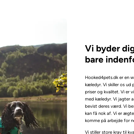
Vi byder d
bare indenfo
Hooked4pets.dk er en we
kæledyr. Vi skiller os u
priser og kvalitet. Vi er 
med kæledyr. Vi jagter 
bevist deres værd. Vi b
kan få nok af. Vi er æg
komme på arbejde for n
Vi stiller store krav til 