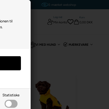
p
Dag-til-dag levering
Log ind
Kurv
ionen til
0,00 DKK
Min konto
s.
TIL KANIN
VI MED HUND
MÆRKEVARE
- 30%
Statistiske