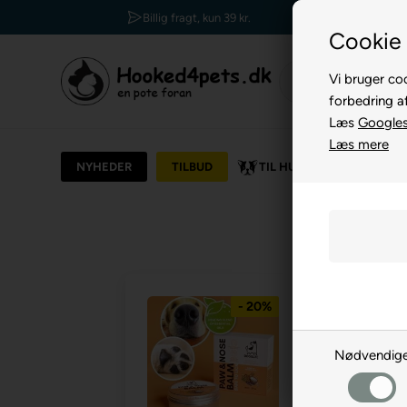
30 dages returret
Cookie 
Vi bruger coo
forbedring a
Læs
Googles 
Læs mere
NYHEDER
TILBUD
TIL HUND
TIL KAT
- 20%
Nødvendig