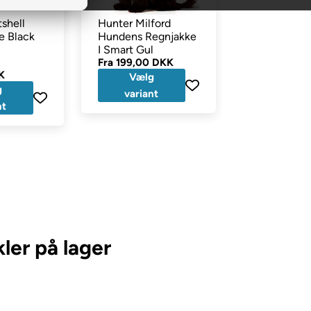
tshell
Hunter Milford
Hurtta Drizz
e Black
Hundens Regnjakke
Regnjakke F
I Smart Gul
Raven
Fra
199,00 DKK
Fra
659,00
K
329,50 DKK
Vælg
g
Vælg
variant
nt
variant
ler på lager