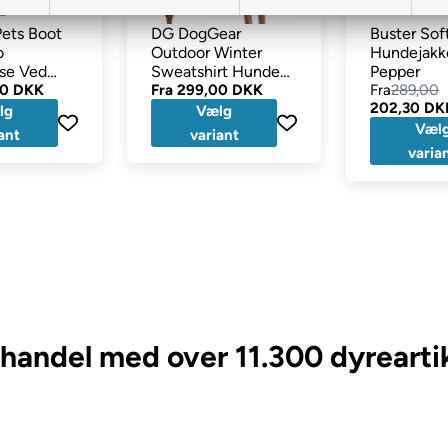
Pets Boot
DG DogGear
Buster Sof
o
Outdoor Winter
Hundejakk
lse Ved
Sweatshirt Hunde
Pepper
&
00 DKK
Tøj til Mynder Sort
Fra
299,00 DKK
Fra
289,00
202,30 DK
ger
lg
Vælg
Væl
ant
variant
varia
handel med over 11.300 dyreartik