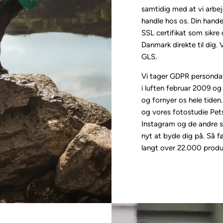
samtidig med at vi arbej
handle hos os. Din hande
SSL certifikat som sikre 
Danmark direkte til dig
GLS.
Vi tager GDPR persondata
i luften februar 2009 og
og fornyer os hele tiden
og vores fotostudie Pets
Instagram og de andre so
nyt at byde dig på. Så f
langt over 22.000 produ