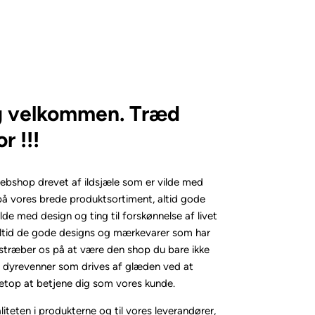
ig velkommen. Træd
r !!!
bshop drevet af ildsjæle som er vilde med
d på vores brede produktsortiment, altid gode
vilde med design og ting til forskønnelse af livet
altid de gode designs og mærkevarer som har
estræber os på at være den shop du bare ikke
te dyrevenner som drives af glæden ved at
etop at betjene dig som vores kunde.
kvaliteten i produkterne og til vores leverandører,