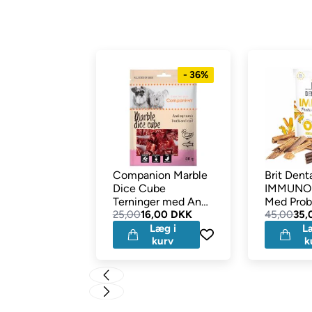
- 36%
Companion Marble
Brit Dent
Dice Cube
IMMUNO 
Terninger med And
Med Prob
& Torsk 80g
25,00
16,00 DKK
Cinnamo
45,00
35,
Ugepakk
Læg i
L
kurv
k