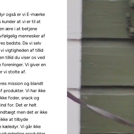
dyr også er vi E-mærke
 kunder at vi er til at
en ære i at betjene
lvfølgelig mennesker af
res bedste. Da vi selv
i vigtigheden af tillid
n tillid du viser os ved
 foreninger. Vi giver en
 vi stolte af.
ores mission og blandt
f produkter. Vi har ikke
 ikke foder, snack og
ind for. Det er helt
st indtægt men det er ikke
ikke at tilbyde
e kæledyr. Vi går ikke
r vidunderlige produkter