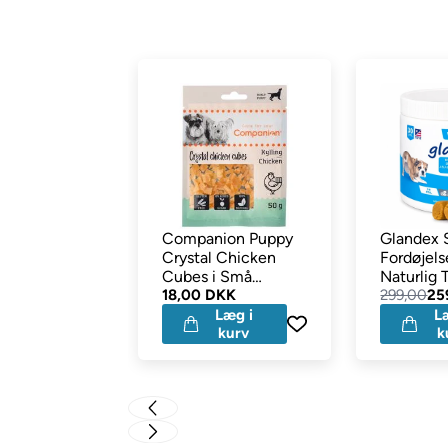
Companion Puppy
Glandex 
Crystal Chicken
Fordøjels
Cubes i Små
Naturlig 
Kyllinge Bidder 50g
18,00 DKK
Måsen 30
299,00
25
Læg i
L
kurv
k