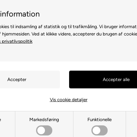
5 stjerner - Trustpilot
E-mærket websho
information
kies til indsamling af statistik og til trafikmåling. Vi bruger informat
f hjemmesiden. Ved at klikke videre, accepterer du brugen af cookie
privatlivspolitik
TE
TIL HØNS
ANDRE DYR
TIL FUGL
TIL HEST
Vores udvalgte produkter til dig
Vis cookie detaljer
e
Markedsføring
Funktionelle