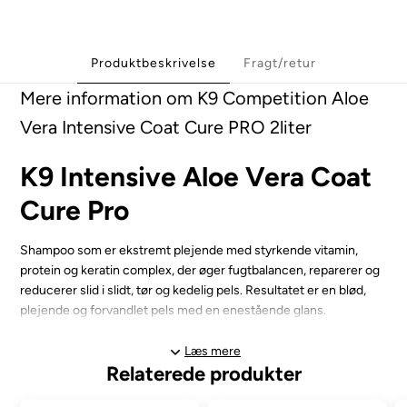
Produktbeskrivelse
Fragt/retur
Mere information om K9 Competition Aloe
Vera Intensive Coat Cure PRO 2liter
K9 Intensive Aloe Vera Coat
Cure Pro
Shampoo som er ekstremt plejende med styrkende vitamin,
protein og keratin complex, der øger fugtbalancen, reparerer og
reducerer slid i slidt, tør og kedelig pels. Resultatet er en blød,
plejende og forvandlet pels med en enestående glans.
Denne pleje kurer indbegrebet af luksus til hundepels. Beriget
Læs mere
Relaterede produkter
med Aloe Vera, vitamin B5, hvedeprotein og Keratin. En
sammensætning der giver pelsen og huden en langvarig styrke