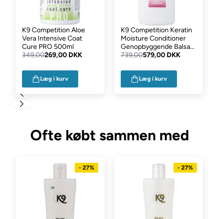
Steralkoniumchlorid, D-Panthenol, Hydrolyseret hvedeprotein,
Natrium PCA, Polydimethylsiloxan, Parfume,
Konserveringsmidler.
K9 Competition Aloe
K9 Competition Keratin
Vera Intensive Coat
Moisture Conditioner
Cure PRO 500ml
Genopbyggende Balsam
Du kan også finde dette produkt her på vores shop i en bøtte
349,00
269,00 DKK
2,7L
739,00
579,00 DKK
med 500 ml
Læg i kurv
Læg i kurv
Ofte købt sammen med
- 27%
- 27%