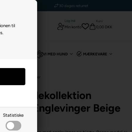
5 stjerner - Trustpilot
Log ind
Kurv
ionen til
0,00 DKK
Min konto
s.
TIL KANIN
VI MED HUND
MÆRKEVARE
 Hund
/
Mindesten & Urner
e Mindekollektion
e Med Englevinger Beige
Statistiske