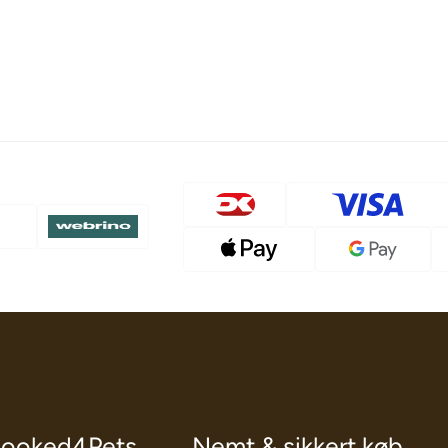
ooked4Pets
Nemt & sikkert køb