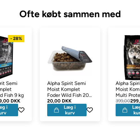
Ofte købt sammen med
- 28%
rit Semi
Alpha Spirit Semi
Alpha Spir
mplet
Moist Komplet
Moist Kom
d Fish 9 kg
Foder Wild Fish 200
Multi Prot
9,00 DKK
gram
20,00 DKK
3 kg
399,00
299
æg i
Læg i
Læg
urv
kurv
ku