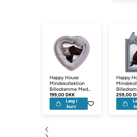
Happy House
Happy H
Mindekollektion
Mindekol
Billedramme Med
Billedra
Hjerte Beige
199,00 DKK
Englevin
259,00 
Læg i
L
kurv
k