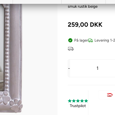
Billedramme til at mindes 
smuk rustik beige
259,00
DKK
På lager
Levering 1-
-
Trustpilot