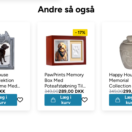
Andre så også
- 17%
ouse
PawPrints Memory
Happy Ho
lektion
Box Med
Memorial
mme Med
Poteafstøbning Til
Collection 
ger Grey
DKK
Opbevaring af
349,00
289,00 DKK
Din Himme
349,00
299
Minder Espresso
Beige
æg i
Læg i
Læg
urv
kurv
ku