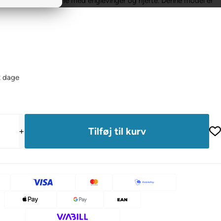
din hund. Smuk ramme med englevinger og hjerte. Denne model er
2 dage
+