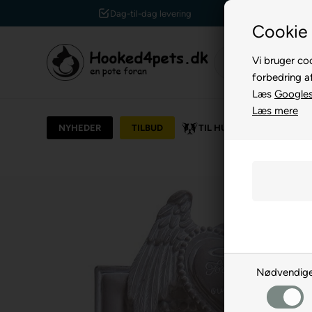
Kundeservice +45 7174 3600
Cookie 
Vi bruger coo
forbedring a
Læs
Googles 
Læs mere
NYHEDER
TILBUD
TIL HUND
TIL KAT
Nødvendig