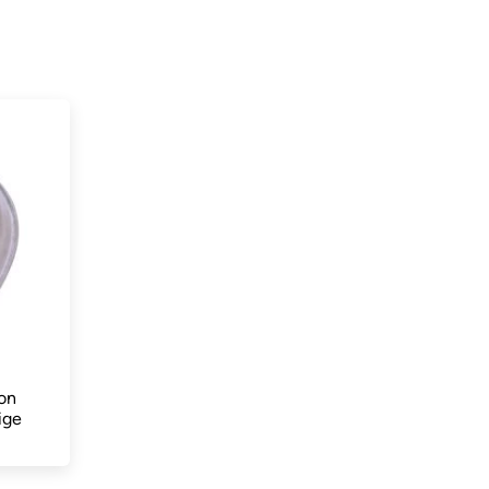
on
ige