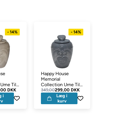
- 14%
- 14%
use
Happy House
Stefaplast 
Memorial
Container H
Urne Til
Collection Urne Til
Sand 3 størr
lhund
,00 DKK
Din Himmelhund
349,00
299,00 DKK
Fra
198,00
159,00 DKK
StoneGrey
 i
Læg i
rv
kurv
Vælg
variant