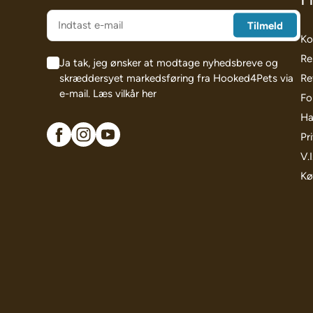
Ko
Re
Ja tak, jeg ønsker at modtage nyhedsbreve og
skræddersyet markedsføring fra Hooked4Pets via
Re
e-mail.
Læs vilkår her
Fo
Ha
Pri
V.
Kø