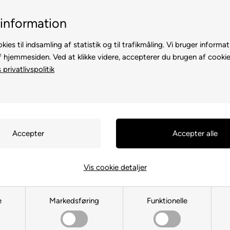
Billig fragt, kun 39 kr.
30 dages returret
information
kies til indsamling af statistik og til trafikmåling. Vi bruger informat
f hjemmesiden. Ved at klikke videre, accepterer du brugen af cookie
privatlivspolitik
TE
TIL HØNS
ANDRE DYR
TIL FUGL
TIL HEST
Du er her:
TIL HUND
/
Diverse til
Happy Hous
Vis cookie detaljer
Billedramm
e
Markedsføring
Funktionelle
Varenr.:
10472