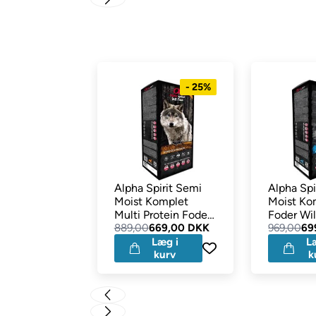
- 25%
Alpha Spirit Semi
Alpha Spi
Moist Komplet
Moist Ko
Multi Protein Foder
Foder Wil
9 kg
889,00
669,00 DKK
969,00
69
Læg i
L
kurv
k