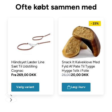
Ofte købt sammen med
- 23%
Håndsyet Læder Line
Snack It Kalveklove Med
Sæt Til Udstilling
Fyld Af Pate Til Tygge
Cognac
Hygge 1stk i Folie
Fra
269,00 DKK
26,00
20,00 DKK
Vælg variant
Læg i kurv