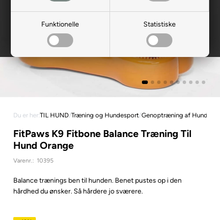
Funktionelle
Statistiske
Du er her:
TIL HUND
/
Træning og Hundesport
/
Genoptræning af Hund
FitPaws K9 Fitbone Balance Træning Til
Hund Orange
Varenr.:
10395
Balance trænings ben til hunden. Benet pustes op i den
hårdhed du ønsker. Så hårdere jo sværere.