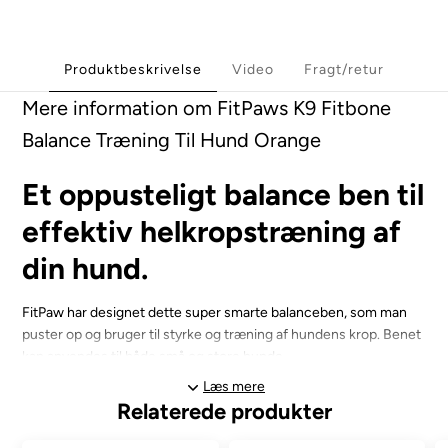
Produktbeskrivelse
Video
Fragt/retur
Mere information om FitPaws K9 Fitbone
Balance Træning Til Hund Orange
Et oppusteligt balance ben til
effektiv helkropstræning af
din hund.
FitPaw har designet dette super smarte balanceben, som man
puster op og bruger til styrke og træning af hundens krop. Benet
kan anvendes til både små og store hunde.
Læs mere
K9FITbone er det perfekte træningsredskab til både små og
Relaterede produkter
store hunde. Det giver din hund en sjov måde at opbygge styrke,
udholdenhed, balance, proprioception og fleksibilitet på. Ideel til