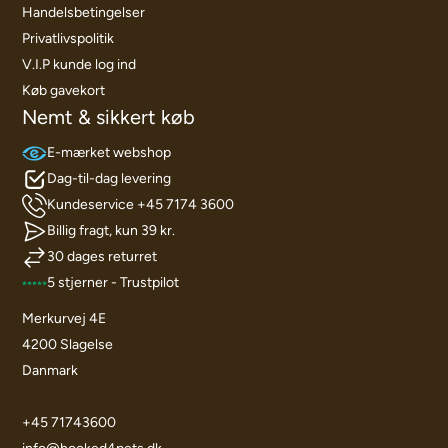
Handelsbetingelser
Privatlivspolitik
V.I.P kunde log ind
Køb gavekort
Nemt & sikkert køb
E-mærket webshop
Dag-til-dag levering
Kundeservice +45 7174 3600
Billig fragt, kun 39 kr.
30 dages returret
5 stjerner - Trustpilot
Merkurvej 4E
4200 Slagelse
Danmark
+45 71743600