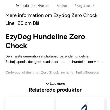
Produktbeskrivelse
Video
Fragt/retur
Mere information om Ezydog Zero Chock
Line 120 cm Blå
EzyDog Hundeline Zero
Chock
Den næste generation af stødabsorberende hundeline.
En høj-special designet, stødabsorberende hundeline der virker.
Omhyggeligt designet, Zero Shock line har en højt affjedrede
bungee-system, der effektivt absorberer pludselige stød fra din
hund. Desuden er den blødt, og holdbart.
Læs mere
Relaterede produkter
Zero Shock linen kombinerer ultimativ komfort, kontrol og
beskyttelse, uden at gå på kompromis med stil og kvalitet.