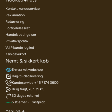
Kontakt kundeservice
Reklamation
Returnering
Fortrydelsesret
Handelsbetingelser
Privatlivspolitik
V.I.P kunde log ind
Køb gavekort
Nemt & sikkert køb
E-mærket webshop
Dag-til-dag levering
Kundeservice +45 7174 3600
Billig fragt, kun 39 kr.
30 dages returret
5 stjerner - Trustpilot
Merkurvej 4E