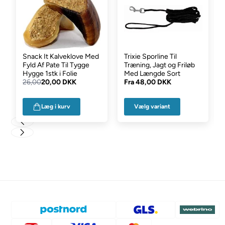
Snack It Kalveklove Med
Trixie Sporline Til
Fyld Af Pate Til Tygge
Træning, Jagt og Friløb
Hygge 1stk i Folie
Med Længde Sort
26,00
20,00 DKK
Fra
48,00 DKK
Vælg variant
Læg i kurv