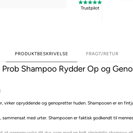
Trustpilot
PRODUKTBESKRIVELSE
FRAGT/RETUR
 Prob Shampoo Rydder Op og Genop
a
er, virker opryddende og genopretter huden. Shampooen er en fin
mmensat med urter. Shampooen er faktisk godkendt til mennesker
ot at gennemvaske dit dyr, som med en helt almindelig shampoo el