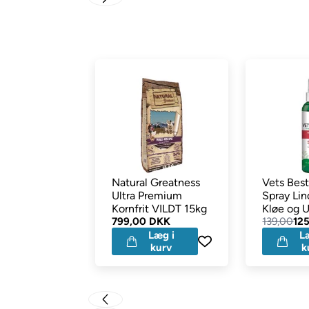
500 ml.
2500 ml.
Indhold:
Pinus, mipa laurrent sulfat, cocoamindopropyl be
arnica, olea europea, phenoxyethanol, capryl glycerol.
Natural Greatness
Vets Bes
Ultra Premium
Spray Lin
Kornfrit VILDT 15kg
Kløe og U
799,00 DKK
Hud 250
139,00
12
Læg i
L
kurv
k