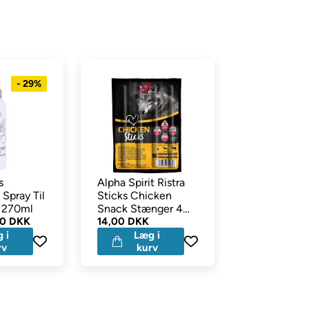
myristica fragrance, hypericum, matricum, urtica dioica,
- 29%
s
Alpha Spirit Ristra
Dogman
 Spray Til
Sticks Chicken
Hundelegetø
s 270ml
Snack Stænger 4
Plys Bold M
00 DKK
stk
14,00 DKK
RabbeBoll
49,00 DKK
 i
Læg i
Læg 
rv
kurv
kurv