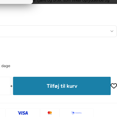
oe Vera. Indeholder tjære og urter, som virker opryddende og
2 dage
+