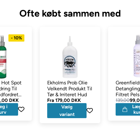
Ofte købt sammen med
taine, cecyl clucoside, lauramide DEA, calendula, salvieofficiallis, 
- 10%
t Hot Spot
Ekholms Prob Olie
Greenfield
dring Til
Velkendt Produkt Til
Detangling
dfordret
Tør & Irriteret Hud
Filtret Pel
ml
5,00 DKK
Fra
179,00 DKK
139,00
99,
æg i
Læg
Vælg
urv
ku
variant