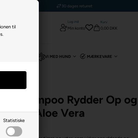
5 stjerner - Trustpilot
 returret
Log ind
Kurv
ionen til
0,00 DKK
Min konto
s.
TIL KANIN
VI MED HUND
MÆRKEVARE
potek
rob Shampoo Rydder Op og
r med Aloe Vera
Statistiske