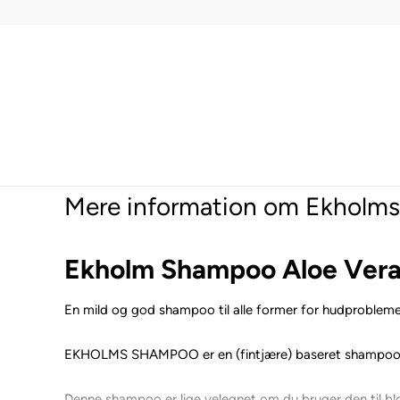
Mere information om Ekholms
Ekholm Shampoo Aloe Ver
En mild og god shampoo til alle former for hudproblem
EKHOLMS SHAMPOO er en (fintjære) baseret shampoo, sa
Denne shampoo er lige velegnet om du bruger den til bl