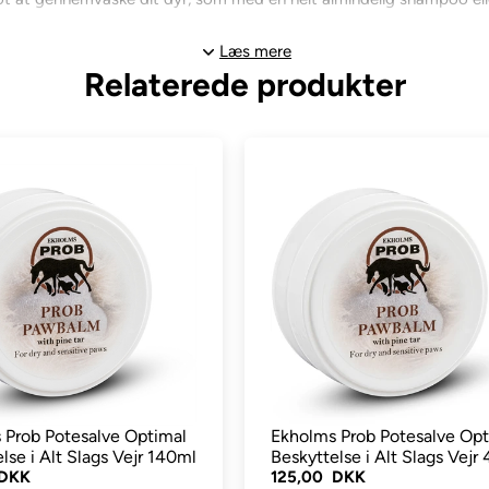
 efterlader en ren og skinnende blød pels, med en smuk glans. Et hv
Læs mere
d.
Relaterede produkter
ende elementer eller blegemidler. Udedyr med et naturligt beskyt
ampooen kan anvendes på både drægtige og diegivende dyr, samt der
Shampoo ved loppeangreb. Deres hunde bliver vaskes 3 dage i træk 
å møgdyr simpelthen ikke om at være på hunden - de bliver lidt "t
de fortsat vil være i omgivelserne.
dyr uden hudproblemer:
pand/skål og fordel/masser shampooen godt ind i pelsen - og skyl 
 Prob Potesalve Optimal
Ekholms Prob Potesalve Opt
lse i Alt Slags Vejr 140ml
Beskyttelse i Alt Slags Vejr
 DKK
125,00 DKK