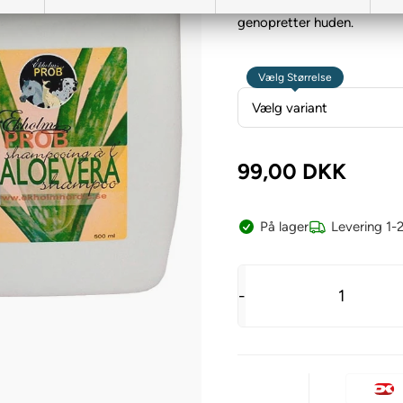
Shampoo fra Ekholm med Al
genopretter huden.
Vælg Størrelse
99,00
DKK
På lager
Levering 1-
-