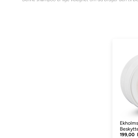
i hud og hårbunden (eksempelvis man og hale). Shampooen
HELT uden blegemidler. Mørke dyr får en flot og dyb glø
Ekholm Shampoo indeholder ikke nogen former for affedt
- dog skal de have mulighed for at tørre indendørs. Sh
anvendes selv på sarte dyr.
Flere hundeejere har fortalt os, at de bruger Ekholms 
minutter. Fordi den indeholder fintjære, så synes de sm
sidste vask. Shampooen slår ikke lopperne ihjel, så husk 
Der er intet giftigt i Ekolms produkter.
Sådan anvender du shampooen, når du skal vaske et 
Gør dyret vådt, bland shampoo og lidt vand i en s
Ekholms
Beskytte
199,00