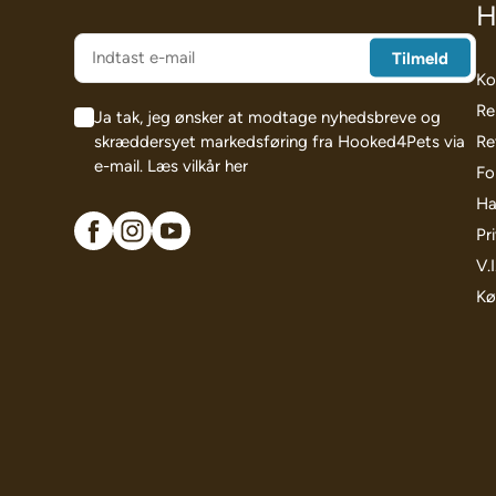
H
Ko
Re
Ja tak, jeg ønsker at modtage nyhedsbreve og
skræddersyet markedsføring fra Hooked4Pets via
Re
e-mail.
Læs vilkår her
Fo
Ha
Pri
V.
Kø