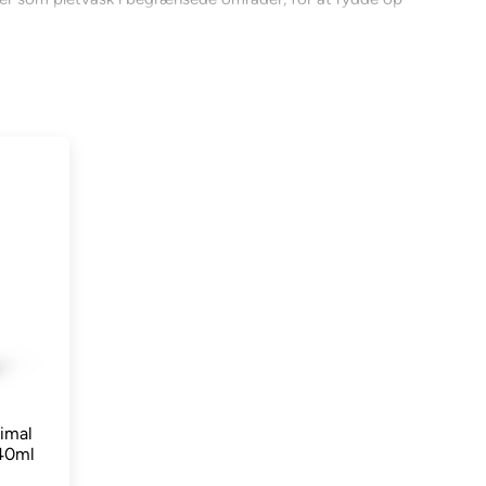
idt dyr får en hvid pels, som du aldrig har set før -
tende pels lag kan således nemt vaskes uden at affedte
es afkom. Tørrer hverken hud eller pels ud - og kan
med denne shampoo, hvor den skal trække i min. 30
rætte" af lugten, og så kan de kæmmes af under den
ud.
imal
 40ml