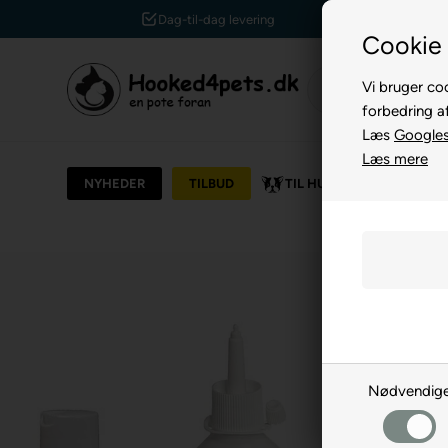
ering
Kundeservice +45 7174 3600
Cookie 
Vi bruger coo
forbedring a
Læs
Googles 
Læs mere
NYHEDER
TILBUD
TIL HUND
TIL KAT
Nødvendig