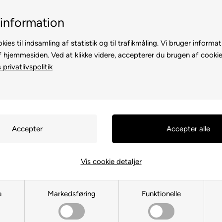
Billig fragt, kun 39 kr.
30 dages
information
kies til indsamling af statistik og til trafikmåling. Vi bruger informat
f hjemmesiden. Ved at klikke videre, accepterer du brugen af cookie
privatlivspolitik
TE
TIL HØNS
ANDRE DYR
TIL FUGL
TIL HEST
Du er her:
TIL HUND
/
Hundens A
Ekholms P
Vis cookie detaljer
Genoprette
e
Markedsføring
Funktionelle
Varenr.:
14238