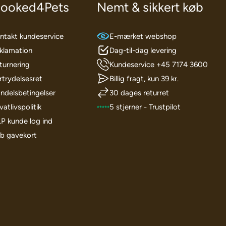
ooked4Pets
Nemt & sikkert køb
ntakt kundeservice
E-mærket webshop
klamation
Dag-til-dag levering
turnering
Kundeservice +45 7174 3600
rtrydelsesret
Billig fragt, kun 39 kr.
ndelsbetingelser
30 dages returret
vatlivspolitik
5 stjerner - Trustpilot
I.P kunde log ind
b gavekort