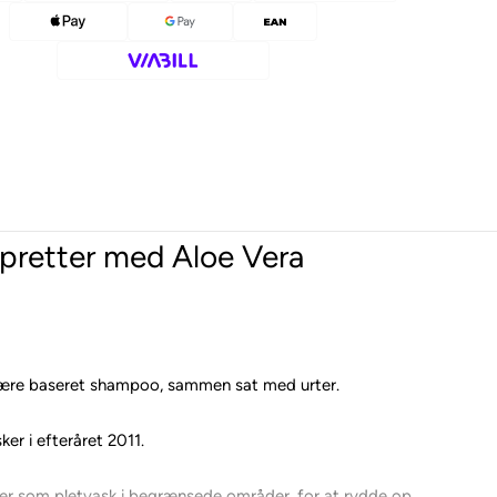
retter med Aloe Vera
tjære baseret shampoo, sammen sat med urter.
 i efteråret 2011.
ler som pletvask i begrænsede områder, for at rydde op