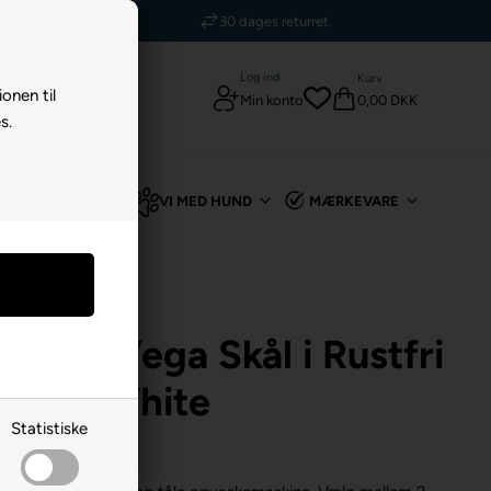
5 stjerner - Trustpilot
Log ind
Kurv
ionen til
0,00 DKK
Min konto
s.
TIL KANIN
VI MED HUND
MÆRKEVARE
gen Vega Skål i Rustfri
en Off White
Statistiske