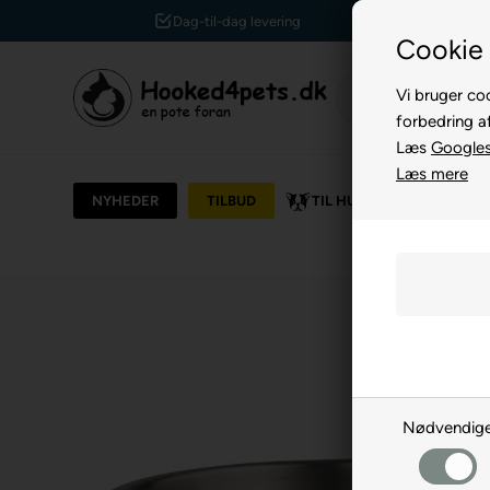
Kundeservice +45 7174 3600
Cookie 
Vi bruger coo
forbedring a
Læs
Googles 
Læs mere
NYHEDER
TILBUD
TIL HUND
TIL KAT
Nødvendig