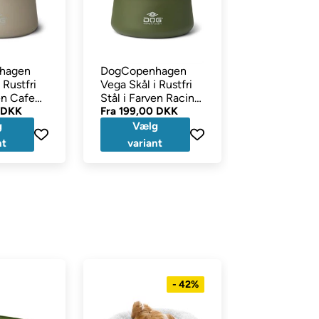
hagen
DogCopenhagen
Ruffwear B
 Rustfri
Vega Skål i Rustfri
Bowl Hundes
en Cafe
Stål i Farven Racing
Basalt Grey
 DKK
Green
Fra
199,00 DKK
399,00 DKK
Læg 
g
Vælg
kurv
nt
variant
- 42%