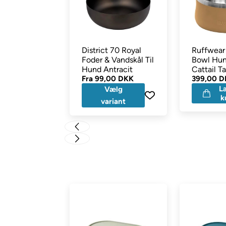
District 70 Royal
Ruffwea
Foder & Vandskål Til
Bowl Hun
Hund Antracit
Cattail T
Fra
99,00 DKK
399,00 
L
Vælg
k
variant