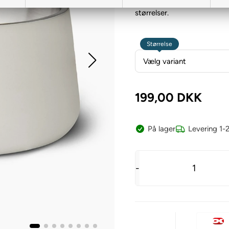
Stilfuld skål til hunden des
størrelser.
Størrelse
199,00
DKK
På lager
Levering 1-
-