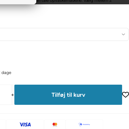
ignet i rustfrit stål. Kan tåle opvaskemaskine. Vælg mellem 2
2 dage
+