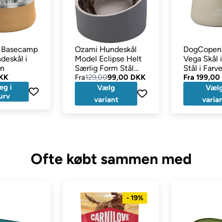
r Basecamp
Ozami Hundeskål
DogCopen
deskål i
Model Eclipse Helt
Vega Skål i
an
Særlig Form Stål
Stål i Farv
DKK
Grå
Fra
129,00
99,00 DKK
Latte
Fra
199,00
æg i
Vælg
Væl
urv
variant
varia
Ofte købt sammen med
- 19%