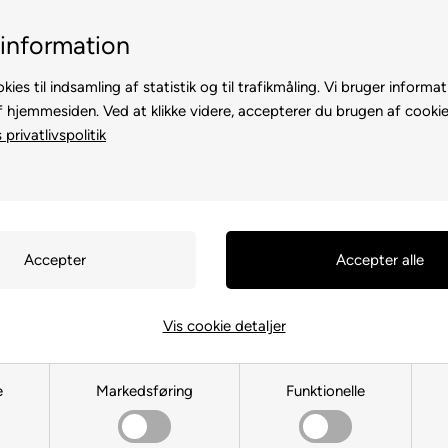
Billig fragt, kun 39 kr.
30 dages returret
information
kies til indsamling af statistik og til trafikmåling. Vi bruger informat
f hjemmesiden. Ved at klikke videre, accepterer du brugen af cookie
privatlivspolitik
TE
TIL HØNS
ANDRE DYR
TIL FUGL
TIL HEST
Du er her:
TIL HUND
/
Skåle
DogCopenha
Vis cookie detaljer
Stål i Farv
e
Markedsføring
Funktionelle
Varenr.:
127768