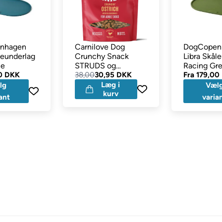
nhagen
Carnilove Dog
DogCopen
leunderlag
Crunchy Snack
Libra Skål
ue
STRUDS og
Racing Gr
0 DKK
Brombær 200g
38,00
30,95 DKK
Fra
179,00
Læg i
lg
Væl
kurv
ant
varia