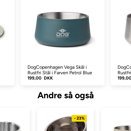
DogCopenhagen Vega Skål i
DogCo
Rustfri Stål i Farven Petrol Blue
Rustfr
199,00 DKK
199,0
Andre så også
- 23%