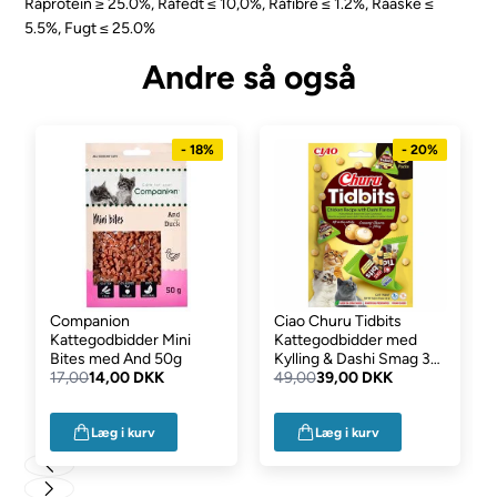
Råprotein ≥ 25.0%, Råfedt ≤ 10,0%, Råfibre ≤ 1.2%, Råaske ≤
5.5%, Fugt ≤ 25.0%
Andre så også
- 18%
- 20%
Companion
Ciao Churu Tidbits
Kattegodbidder Mini
Kattegodbidder med
Bites med And 50g
Kylling & Dashi Smag 3-
17,00
14,00 DKK
pak
49,00
39,00 DKK
Læg i kurv
Læg i kurv