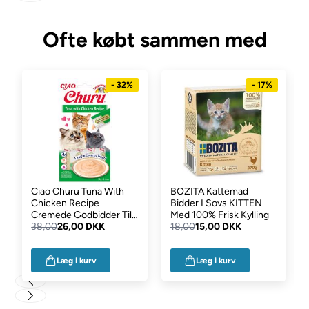
Ofte købt sammen med
- 32%
- 17%
Ciao Churu Tuna With
BOZITA Kattemad
Chicken Recipe
Bidder I Sovs KITTEN
Cremede Godbidder Til
Med 100% Frisk Kylling
Katten 4 x 14g
38,00
26,00 DKK
18,00
15,00 DKK
Læg i kurv
Læg i kurv