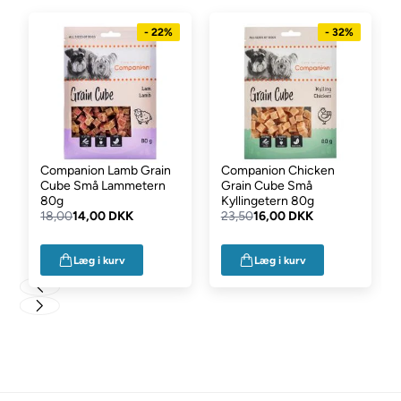
Indhold:
Indhold: Kylling 73,8%, grøntsagsprotein 9%, blåbær 3%,
- 22%
- 32%
grøntsagsglycerin 2%, kartoffelstivelse 10%, sorbitol 2%, salt
0,2%
Companion Lamb Grain
Companion Chicken
Cube Små Lammetern
Grain Cube Små
80g
Kyllingetern 80g
18,00
14,00 DKK
23,50
16,00 DKK
Læg i kurv
Læg i kurv