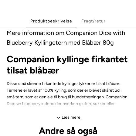
Produktbeskrivelse
Fragt/retur
Mere information om Companion Dice with
Blueberry Kyllingetern med Blåbær 80g
Companion kyllinge firkantet
tilsat blåbær
Disse små skønne firkantede kyllingestykker er tilsat blåbær.
Ternene er lavet af 100% kylling, som der er blevet skåret ud i
små tern, som er geniale til brug til hundetræningen. Companion
Dice w/ blueberry indeholder hverken gluten, sukker eller
kunstige tilsætningsstoffer.
Læs mere
Du får en pose på 80 gram med små tern af lækkert kyllingebrys
Andre så også
tilsat blåbær.