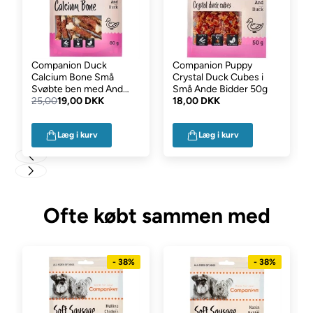
Companion Duck
Companion Puppy
Calcium Bone Små
Crystal Duck Cubes i
Svøbte ben med And
Små Ande Bidder 50g
80g
25,00
19,00 DKK
18,00 DKK
Læg i kurv
Læg i kurv
Ofte købt sammen med
- 38%
- 38%