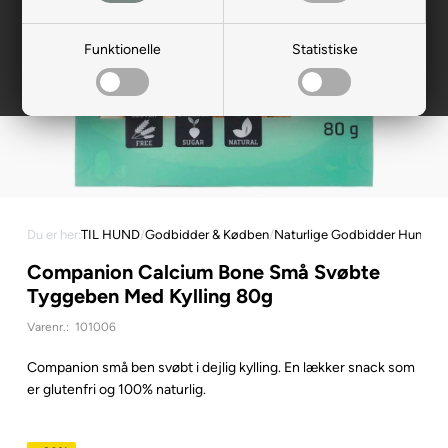
Funktionelle
Statistiske
Du er her:
TIL HUND
/
Godbidder & Kødben
/
Naturlige Godbidder Hund
Companion Calcium Bone Små Svøbte
Tyggeben Med Kylling 80g
Varenr.:
101006
Companion små ben svøbt i dejlig kylling. En lækker snack som
er glutenfri og 100% naturlig.