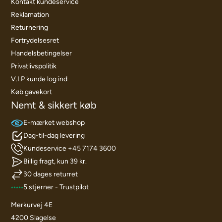
Kontakt kundeservice
Reklamation
Returnering
Fortrydelsesret
Handelsbetingelser
Privatlivspolitik
V.I.P kunde log ind
Køb gavekort
Nemt & sikkert køb
E-mærket webshop
Dag-til-dag levering
Kundeservice +45 7174 3600
Billig fragt, kun 39 kr.
30 dages returret
5 stjerner - Trustpilot
Merkurvej 4E
4200 Slagelse