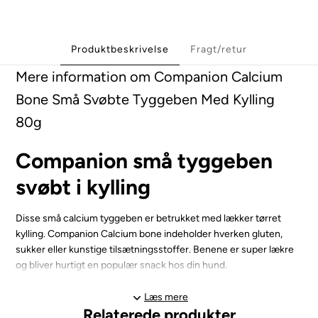
Produktbeskrivelse
Fragt/retur
Mere information om Companion Calcium
Bone Små Svøbte Tyggeben Med Kylling
80g
Companion små tyggeben
svøbt i kylling
Disse små calcium tyggeben er betrukket med lækker tørret
kylling. Companion Calcium bone indeholder hverken gluten,
sukker eller kunstige tilsætningsstoffer. Benene er super lækre
og bliver hurtigt en populær snack hos din hund.
Du får en pose på 80 gram med små ben, som kan bruges til
Læs mere
Relaterede produkter
både små og store hunde. Benene måler ca. 6,5 cm, dog kan det