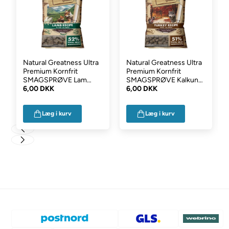
kundeservice.
Natural Greatness Ultra
Natural Greatness Ultra
Premium Kornfrit
Premium Kornfrit
SMAGSPRØVE Lam
SMAGSPRØVE Kalkun
100g
6,00 DKK
100g
6,00 DKK
Læg i kurv
Læg i kurv