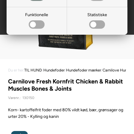
Funktionelle
Statistiske
Du er her:
TIL HUND
/
Hundefoder
/
Hundefoder mærker
/
Carnilove Hundef
Carnilove Fresh Kornfrit Chicken & Rabbit
Muscles Bones & Joints
Varenr.:
130150
Korn- kartoffelfrit foder med 80% vildt kød, bær, grønsager og
urter 20% - Kylling og kanin