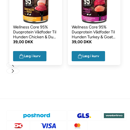
Wellness Core 95%
Wellness Core 95%
Duoprotein Vådfoder Til
Duoprotein Vådfoder Til
Hunden Chicken & Duck
Hunden Turkey & Goat
400g
39,00 DKK
400g
39,00 DKK
Læg i kurv
Læg i kurv