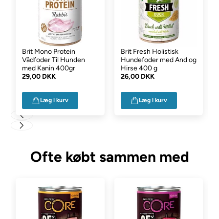
natrium 0,4 %.
Næringssammensætning:
vitamin D3 (3a671) 250 IE, vitamin E
(3a700) 100 mg, zink (3b606) 15 mg, jern (3b106) 10mg, mangan
(3b504) 3 mg, kaliumjod (3b201) 06b mg, 06b mg, 06b. ) 0,5 mg,
Brit Mono Protein
Brit Fresh Holistisk
Vådfoder Til Hunden
Hundefoder med And og
biotin (3a880) 0,2 mg. Teknologiske tilsætningsstoffer pr. 1 kg:
med Kanin 400gr
Hirse 400 g
johannesbrødgummi (E410) 5 000 mg.
29,00 DKK
26,00 DKK
Teknologiske tilsætningsstoffer pr. 1 kg:
johannesbrødgummi
Læg i kurv
Læg i kurv
(E410) 5 000 mg.
Metaboliserbar energi:
1 260 kcal/kg
Ofte købt sammen med