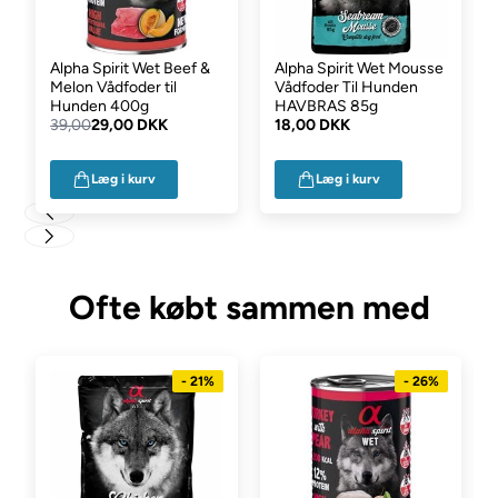
0,7% Råaske: 1,5% Fugt: 80% Calcium: 0,23% Fosfor: 0,16%
Tilsætningsstoffer:
Vitamina A (3a672a): 5397 IU/kg, Vitamina
Alpha Spirit Wet Beef &
Alpha Spirit Wet Mousse
D3 (3a671): 345 IU/kg, Vitamina E (3a700) 108 IU/kg. Mineraler:
Melon Vådfoder til
Vådfoder Til Hunden
3b503 (Mn:2,15), 3b103 Fe:22), 3b405 (Cu:3), 3b603 (Zn:22),
Hunden 400g
HAVBRAS 85g
3b201 (I:0,3).
39,00
29,00 DKK
18,00 DKK
Læg i kurv
Læg i kurv
Ofte købt sammen med
- 21%
- 26%