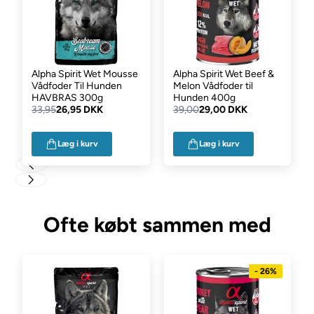
Analytiske bestanddele:
Råprotein 9,5% Råfedt: 8% Råfibre:
0,8% Råaske: 1,5% Fugt: 80% Calcium: 0,23% Fosfor: 0,16%
Tilsætningsstoffer:
Vitamina A (3a672a): 5397 IU/kg, Vitamina
D3 (3a671): 345 IU/kg, Vitamina E (3a700) 108 IU/kg. Mineraler:
Alpha Spirit Wet Mousse
Alpha Spirit Wet Beef &
3b503 (Mn:2,15), 3b103 Fe:22), 3b405 (Cu:3), 3b603 (Zn:22),
Vådfoder Til Hunden
Melon Vådfoder til
3b201 (I:0,3).
HAVBRAS 300g
Hunden 400g
33,95
26,95 DKK
39,00
29,00 DKK
Læg i kurv
Læg i kurv
Ofte købt sammen med
- 26%