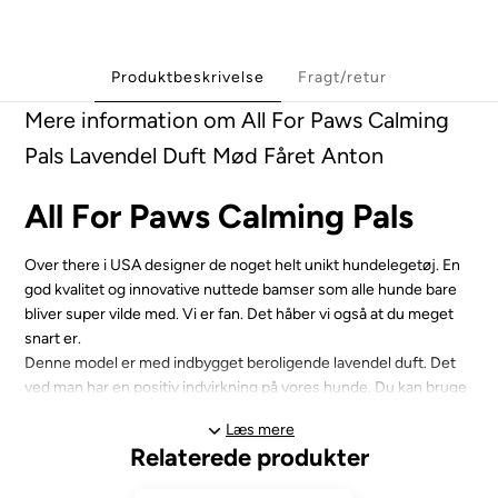
Produktbeskrivelse
Fragt/retur
Mere information om All For Paws Calming
Pals Lavendel Duft Mød Fåret Anton
All For Paws Calming Pals
Over there i USA designer de noget helt unikt hundelegetøj. En
god kvalitet og innovative nuttede bamser som alle hunde bare
bliver super vilde med. Vi er fan. Det håber vi også at du meget
snart er.
Denne model er med indbygget beroligende lavendel duft. Det
ved man har en positiv indvirkning på vores hunde. Du kan bruge
denne her bamse i kravlegården, i bilen eller når du skal ud og
Læs mere
flyve. Har du en ualmindelig destruktiv hund så vil den måske
Relaterede produkter
ikke holde livet ud men de vovser som elsker at putte og lege
med deres legetøj vil her få en ven længe.