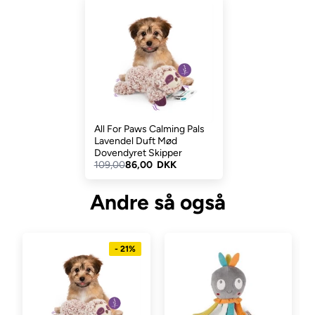
Dette her får hedder Anton. Det har vi døbt ham. Du må kalde
ham lige det du vil. Vi synes han eller hun måske er mega nuttet
og virkelig blød. Som du kan se ligger fåret og putte sover. En
herlig ven til din nye hvalp og til alene hjemme hunden så den har
lidt tryghed. Det kan også være en glæde for den ældre hund
som mangler en ven.
Personligt synes jeg Anton er et hit. Der er også et dovendyr i
All For Paws Calming Pals
denne her serie.
Lavendel Duft Mød
Dovendyret Skipper
Måler
26,5 x 14 x 11 cm
109,00
86,00 DKK
Rigtig god fornøjelse med Anton og Skipper.
Andre så også
- 21%