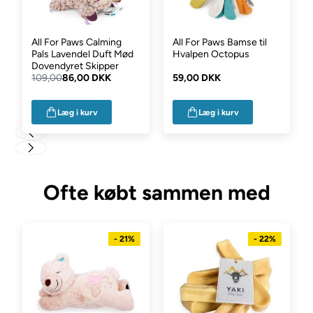
All For Paws Calming
All For Paws Bamse til
Pals Lavendel Duft Mød
Hvalpen Octopus
Dovendyret Skipper
109,00
86,00 DKK
59,00 DKK
Læg i kurv
Læg i kurv
Ofte købt sammen med
- 21%
- 22%