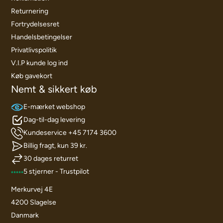
Returnering
Fortrydelsesret
Handelsbetingelser
Privatlivspolitik
V.I.P kunde log ind
Køb gavekort
Nemt & sikkert køb
E-mærket webshop
Dag-til-dag levering
Kundeservice +45 7174 3600
Billig fragt, kun 39 kr.
30 dages returret
5 stjerner - Trustpilot
Merkurvej 4E
4200 Slagelse
Danmark